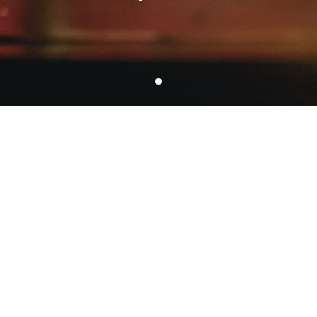
Contact
Compagnie Rêve général !
SIRET : 523114734 00032
Code APE : 9001Z - Arts du spectacle vivant
Licences 2 et 3 : PLATESV-R-2022-011809 / 010731
Production & Diffusion - Jean-Michel
Flagothier
jmflago@gmail.com