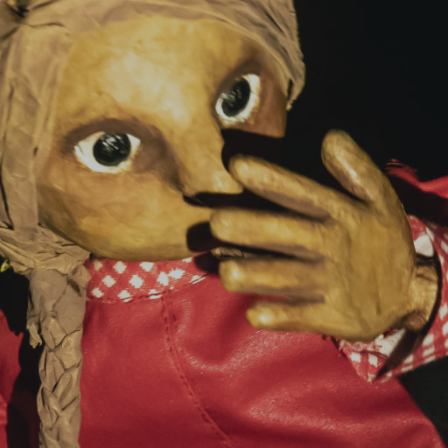
Actualités
Spectacles
Compagnie
Agenda
Action culturelle
Ils nous soutiennent
Pro