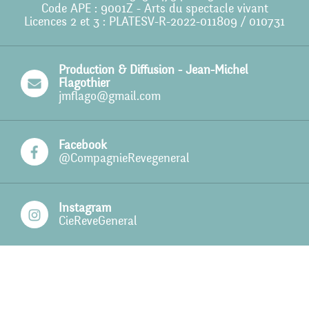
Code APE : 9001Z - Arts du spectacle vivant
Licences 2 et 3 : PLATESV-R-2022-011809 / 010731
Action culturelle
Ils nous soutiennent
Production & Diffusion - Jean-Michel
Pro
Flagothier
jmflago@gmail.com
Contact
Facebook
@CompagnieRevegeneral
Instagram
CieReveGeneral