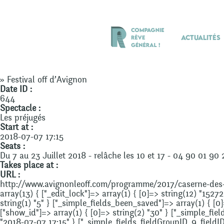
Actualités
» Festival off d’Avignon
Date ID :
644
Spectacle :
Les préjugés
Start at :
2018-07-07 17:15
Seats :
Du 7 au 23 Juillet 2018 - relâche les 10 et 17 - 04 90 01 90 
Takes place at :
URL :
http://www.avignonleoff.com/programme/2017/caserne-des
array(13) { ["_edit_lock"]=> array(1) { [0]=> string(12) "1527
string(1) "5" } ["_simple_fields_been_saved"]=> array(1) { [0
["show_id"]=> array(1) { [0]=> string(2) "30" } ["_simple_fie
"2018-07-07 17:15" } ["_simple_fields_fieldGroupID_9_fieldID