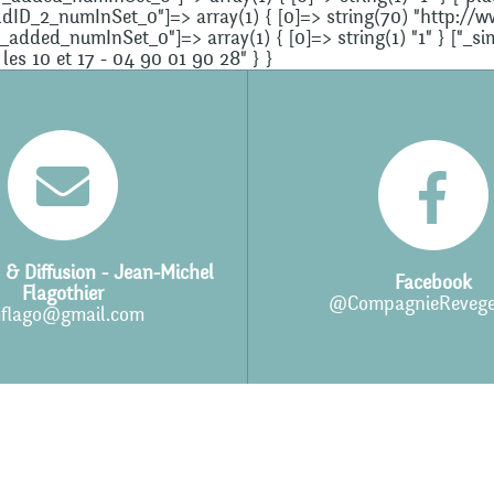
fieldID_2_numInSet_0"]=> array(1) { [0]=> string(70) "http
D_added_numInSet_0"]=> array(1) { [0]=> string(1) "1" } ["_
 les 10 et 17 - 04 90 01 90 28" } }
 & Diffusion - Jean-Michel
Facebook
Flagothier
@CompagnieRevege
flago@gmail.com