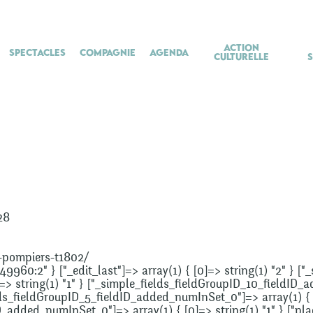
Action
Spectacles
Compagnie
Agenda
culturelle
28
-pompiers-t1802/
249960:2" } ["_edit_last"]=> array(1) { [0]=> string(1) "2" } [
]=> string(1) "1" } ["_simple_fields_fieldGroupID_10_fieldID_
lds_fieldGroupID_5_fieldID_added_numInSet_0"]=> array(1) { [0
_added_numInSet_0"]=> array(1) { [0]=> string(1) "1" } ["pla