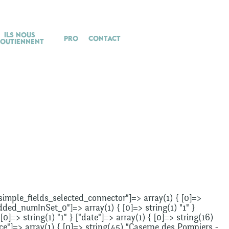
Ils nous
Pro
Contact
soutiennent
"_simple_fields_selected_connector"]=> array(1) { [0]=>
added_numInSet_0"]=> array(1) { [0]=> string(1) "1" }
]=> string(1) "1" } ["date"]=> array(1) { [0]=> string(16)
ce"]=> array(1) { [0]=> string(45) "Caserne des Pompiers -