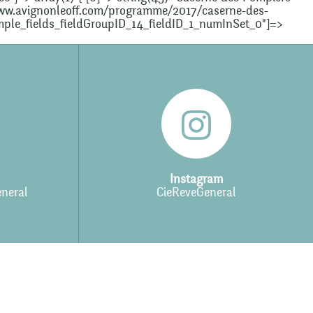
://www.avignonleoff.com/programme/2017/caserne-des-
simple_fields_fieldGroupID_14_fieldID_1_numInSet_0"]=>
Instagram
neral
CieReveGeneral