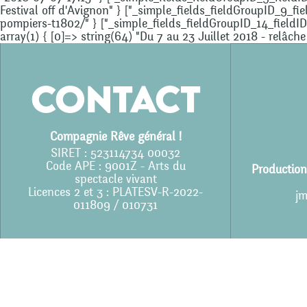
Festival off d'Avignon" } ["_simple_fields_fieldGroupID_9_
pompiers-t1802/" } ["_simple_fields_fieldGroupID_14_fieldI
array(1) { [0]=> string(64) "Du 7 au 23 Juillet 2018 - relâche
Contact
Compagnie Rêve général !
SIRET : 523114734 00032
Code APE : 9001Z - Arts du
Production
spectacle vivant
Licences 2 et 3 : PLATESV-R-2022-
jm
011809 / 010731