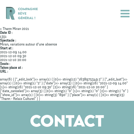
» Thann Miran 2021
Date ID :
1351
Spectacle :
Miran, variations autour d’une absence
Start at :
2021-12-09 14:00
2021-12-10 09:30
2021-12-10 20:00
Seats :
Takes place at :
URL :
array(6) { ["_edit_lock"]=> array(1) { [0]=> string(12) "1638975349:2" } ["_edit_last"]=>
array(1) { [0]=> string(1) "2" } ["date"]=> array(3) { [0]=> string(16) "2021-12-09 14:00"
[1]=> string(16) "2021-12-10 09:30" [2]=> string(16) "2021-12-10 20:00" }
["date_canceled"]=> array(3) { [0]=> string(1) "0" [1]=> string(1) "0" [2]=> string(1) "0" }
["show_id"]=> array(1) { [0]=> string(3) "890" } ["place"]=> array(1) { [0]=> string(23)
Actualités
"Thann - Relais Culturel" } }
Spectacles
Contact
Compagnie
Agenda