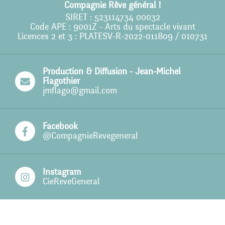
Compagnie Rêve général !
Action culturelle
SIRET : 523114734 00032
Code APE : 9001Z - Arts du spectacle vivant
Licences 2 et 3 : PLATESV-R-2022-011809 / 010731
Ils nous soutiennent
Pro
Production & Diffusion - Jean-Michel
Contact
Flagothier
jmflago@gmail.com
Facebook
@CompagnieRevegeneral
Instagram
CieReveGeneral