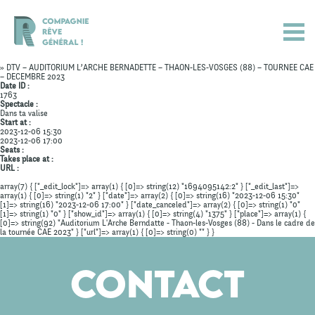
» DTV – AUDITORIUM L’ARCHE BERNADETTE – THAON-LES-VOSGES (88) – TOURNEE CAE
– DECEMBRE 2023
Date ID :
1763
Spectacle :
Dans ta valise
Start at :
2023-12-06 15:30
2023-12-06 17:00
Seats :
Takes place at :
URL :
array(7) { ["_edit_lock"]=> array(1) { [0]=> string(12) "1694095142:2" } ["_edit_last"]=>
array(1) { [0]=> string(1) "2" } ["date"]=> array(2) { [0]=> string(16) "2023-12-06 15:30"
[1]=> string(16) "2023-12-06 17:00" } ["date_canceled"]=> array(2) { [0]=> string(1) "0"
[1]=> string(1) "0" } ["show_id"]=> array(1) { [0]=> string(4) "1375" } ["place"]=> array(1) {
[0]=> string(92) "Auditorium L'Arche Berndatte - Thaon-les-Vosges (88) - Dans le cadre de
Actualités
la tournée CAE 2023" } ["url"]=> array(1) { [0]=> string(0) "" } }
Spectacles
Contact
Compagnie
Agenda