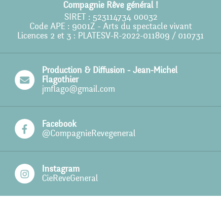
Compagnie Rêve général !
Action culturelle
SIRET : 523114734 00032
Code APE : 9001Z - Arts du spectacle vivant
Licences 2 et 3 : PLATESV-R-2022-011809 / 010731
Ils nous soutiennent
Pro
Production & Diffusion - Jean-Michel
Contact
Flagothier
jmflago@gmail.com
Facebook
@CompagnieRevegeneral
Instagram
CieReveGeneral