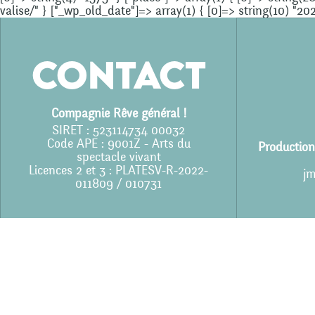
valise/" } ["_wp_old_date"]=> array(1) { [0]=> string(10) "20
Contact
Compagnie Rêve général !
SIRET : 523114734 00032
Code APE : 9001Z - Arts du
Production
spectacle vivant
Licences 2 et 3 : PLATESV-R-2022-
jm
011809 / 010731