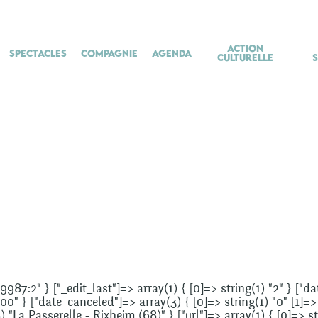
Action
Spectacles
Compagnie
Agenda
culturelle
9987:2" } ["_edit_last"]=> array(1) { [0]=> string(1) "2" } ["d
00" } ["date_canceled"]=> array(3) { [0]=> string(1) "0" [1]=> 
8) "La Passerelle - Rixheim (68)" } ["url"]=> array(1) { [0]=>