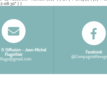
22-08-30" } }
 & Diffusion - Jean-Michel
Facebook
Flagothier
@CompagnieRevege
flago@gmail.com