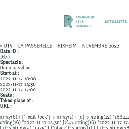
Actualités
» DTV – LA PASSERELLE – RIXHEIM – NOVEMBRE 2022
Date ID :
1630
Spectacle :
Dans ta valise
Start at :
2022-11-17 10:00
2022-11-17 14:30
2022-11-17 17:00
Seats :
Takes place at :
URL :
array(8) { ["_edit_lock"]=> array(1) { [0]=> string(12) "166211
string(16) "2022-11-17 14:30" [2]=> string(16) "2022-11-17 17:
[0]=> string(4) "1375" } ["place"]=> array(1) { [0]=> string(2