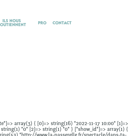
Ils nous
Pro
Contact
soutiennent
ate"]=> array(3) { [0]=> string(16) "2022-11-17 10:00" [1]=>
string(1) "0" [2]=> string(1) "0" } ["show_id"]=> array(1) {
 string(53) "http://www.la-passerelle.fr/spectacle/dans-ta-