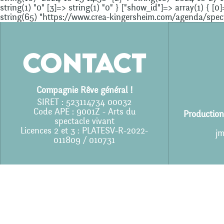
string(1) "0" [3]=> string(1) "0" } ["show_id"]=> array(1) { [0
string(65) "https://www.crea-kingersheim.com/agenda/specta
Contact
Compagnie Rêve général !
SIRET : 523114734 00032
Code APE : 9001Z - Arts du
Production
spectacle vivant
Licences 2 et 3 : PLATESV-R-2022-
jm
011809 / 010731