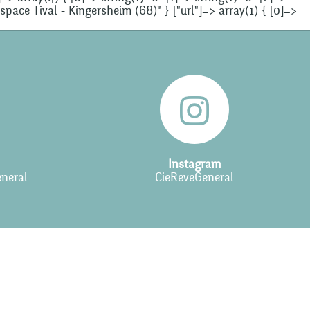
Espace Tival - Kingersheim (68)" } ["url"]=> array(1) { [0]=>
Instagram
neral
CieReveGeneral