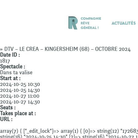
Actualités
» DTV – LE CREA – KINGERSHEIM (68) – OCTOBRE 2024
Date ID :
1817
Spectacle :
Dans ta valise
Start at :
2024-10-25 10:30
2024-10-25 14:30
2024-10-27 11:00
2024-10-27 14:30
Seats :
Takes place at :
URL :
array(7) { ["_edit_lock"]=> array(1) { [0]=> string(12) "17268
string(16) "2024-10-25 14:30" [2]=> string(16) "2024-10-27 11