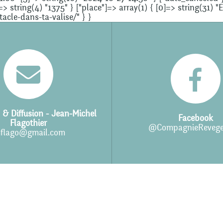
]=> string(4) "1375" } ["place"]=> array(1) { [0]=> string(31) "
cle-dans-ta-valise/" } }
 & Diffusion - Jean-Michel
Facebook
Flagothier
@CompagnieRevege
flago@gmail.com