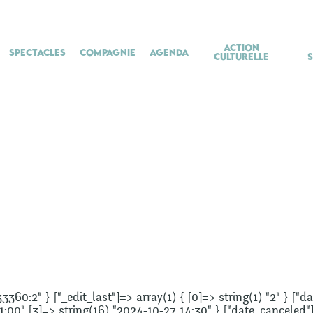
Action
Spectacles
Compagnie
Agenda
culturelle
33360:2" } ["_edit_last"]=> array(1) { [0]=> string(1) "2" } ["
:00" [3]=> string(16) "2024-10-27 14:30" } ["date_canceled"]=>