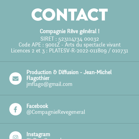
Agenda
Contact
Action culturelle
Ils nous soutiennent
Compagnie Rêve général !
SIRET : 523114734 00032
Pro
Code APE : 9001Z - Arts du spectacle vivant
Licences 2 et 3 : PLATESV-R-2022-011809 / 010731
Contact
Production & Diffusion - Jean-Michel
Flagothier
jmflago@gmail.com
Facebook
@CompagnieRevegeneral
Instagram