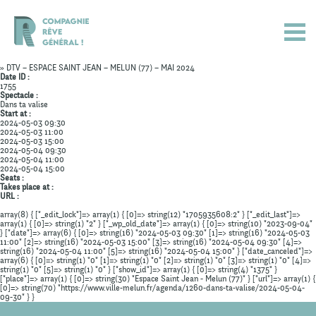
» DTV – ESPACE SAINT JEAN – MELUN (77) – MAI 2024
Date ID :
1755
Spectacle :
Dans ta valise
Start at :
2024-05-03 09:30
2024-05-03 11:00
2024-05-03 15:00
2024-05-04 09:30
2024-05-04 11:00
2024-05-04 15:00
Seats :
Takes place at :
URL :
array(8) { ["_edit_lock"]=> array(1) { [0]=> string(12) "1705935608:2" } ["_edit_last"]=>
array(1) { [0]=> string(1) "2" } ["_wp_old_date"]=> array(1) { [0]=> string(10) "2023-09-04"
} ["date"]=> array(6) { [0]=> string(16) "2024-05-03 09:30" [1]=> string(16) "2024-05-03
Actualités
11:00" [2]=> string(16) "2024-05-03 15:00" [3]=> string(16) "2024-05-04 09:30" [4]=>
string(16) "2024-05-04 11:00" [5]=> string(16) "2024-05-04 15:00" } ["date_canceled"]=>
array(6) { [0]=> string(1) "0" [1]=> string(1) "0" [2]=> string(1) "0" [3]=> string(1) "0" [4]=>
Spectacles
string(1) "0" [5]=> string(1) "0" } ["show_id"]=> array(1) { [0]=> string(4) "1375" }
["place"]=> array(1) { [0]=> string(30) "Espace Saint Jean - Melun (77)" } ["url"]=> array(1) {
[0]=> string(70) "https://www.ville-melun.fr/agenda/1260-dans-ta-valise/2024-05-04-
Compagnie
09-30" } }