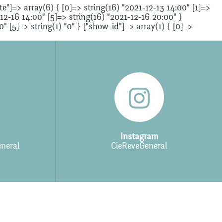
ate"]=> array(6) { [0]=> string(16) "2021-12-13 14:00" [1]=>
-12-16 14:00" [5]=> string(16) "2021-12-16 20:00" }
"0" [5]=> string(1) "0" } ["show_id"]=> array(1) { [0]=>
Instagram
neral
CieReveGeneral