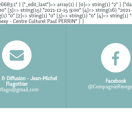
6683:1" } ["_edit_last"]=> array(1) { [0]=> string(1) "2" } ["d
00" [3]=> string(15) "2021-12-15 9:00" [4]=> string(16) "2021
(1) "0" [2]=> string(1) "0" [3]=> string(1) "0" [4]=> string(1) 
mexy - Centre Culturel Paul PERRIN" } }
 & Diffusion - Jean-Michel
Facebook
Flagothier
@CompagnieRevege
flago@gmail.com