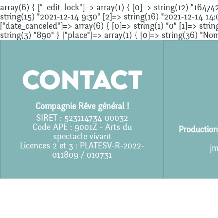
array(6) { ["_edit_lock"]=> array(1) { [0]=> string(12) "164742
string(15) "2021-12-14 9:30" [2]=> string(16) "2021-12-14 14:
["date_canceled"]=> array(6) { [0]=> string(1) "0" [1]=> string
string(3) "890" } ["place"]=> array(1) { [0]=> string(36) "No
Contact
Compagnie Rêve général !
SIRET : 523114734 00032
Code APE : 9001Z - Arts du
Production
spectacle vivant
Licences 2 et 3 : PLATESV-R-2022-
jm
011809 / 010731