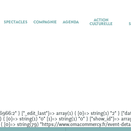
Action
Spectacles
Compagnie
Agenda
culturelle
56966:2" } ["_edit_last"]=> array(1) { [0]=> string(1) "2" } ["
 [0]=> string(1) "0" [1]=> string(1) "0" } ["show_id"]=> array
(1) { [0]=> string(79) "https://www.omacommercy.fr/event-det