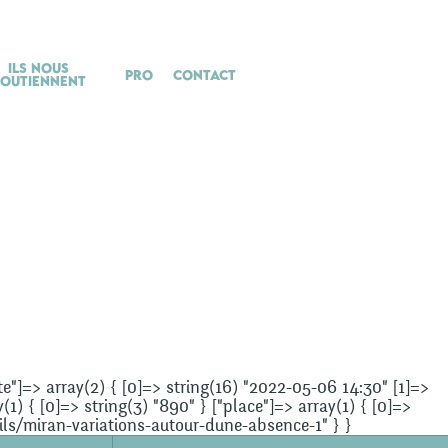
Ils nous
Pro
Contact
soutiennent
date"]=> array(2) { [0]=> string(16) "2022-05-06 14:30" [1]=>
(1) { [0]=> string(3) "890" } ["place"]=> array(1) { [0]=>
ails/miran-variations-autour-dune-absence-1" } }