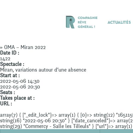
Actualités
» OMA – Miran 2022
Date ID :
1422
Spectacle :
Miran, variations autour d’une absence
Start at :
2022-05-06 14:30
2022-05-06 20:30
Seats :
Takes place at :
URL :
array(7) { ["_edit_lock"]=> array(1) { [0]=> string(12) "16511
string(16) "2022-05-06 20:30" } ["date_canceled"]=> array(2) {
string(29) "Commercy - Salle les Tilleuls" } ["url"]=> array