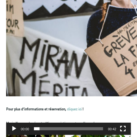
Pour plus d’informations et réservation,
cliquez ici
!
Marie Normand présente
Miran, variations autour d’une absence
:
00:00
00:42