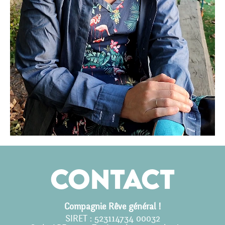
Contact
Compagnie Rêve général !
SIRET : 523114734 00032