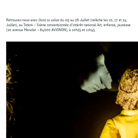
Retrouvez-nous avec
Dans ta valise
du 09 au 26 Juillet (relâche les 10, 17 et 24
Juillet), au Totem – Scène conventionnée d’intérêt national Art, enfance, jeunesse
(20 avenue Monclar – 84000 AVIGNON), à 10h25 et 11h45.