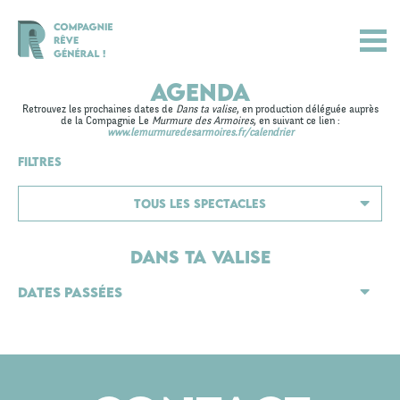
Agenda
Retrouvez les prochaines dates de
Dans ta valise
, en production déléguée auprès
de la Compagnie Le
Murmure des Armoires
, en suivant ce lien :
www.lemurmuredesarmoires.fr/calendrier
FILTRES
TOUS LES SPECTACLES
L'ASSIETTE
Dans ta valise
DANS TA VALISE
Actualités
Dates passées
DCHÈQUÉMATTE
Spectacles
MIRAN, VARIATIONS AUTOUR D'UNE ABSENCE
Compagnie
CES GENS-LÀ
Agenda