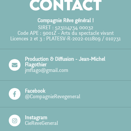
Contact
Action culturelle
Compagnie Rêve général !
Ils nous soutiennent
SIRET : 523114734 00032
Code APE : 9001Z - Arts du spectacle vivant
Pro
Licences 2 et 3 : PLATESV-R-2022-011809 / 010731
Contact
Production & Diffusion - Jean-Michel
Flagothier
jmflago@gmail.com
Facebook
@CompagnieRevegeneral
Instagram
CieReveGeneral