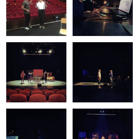
Actualités
Spectacles
Compagnie
Agenda
Action culturelle
Ils nous soutiennent
Pro
Contact