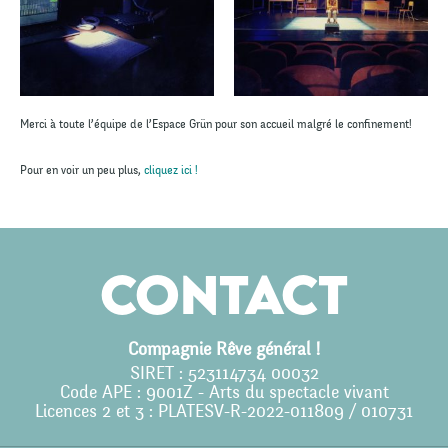
Merci à toute l’équipe de l’Espace Grün pour son accueil malgré le confinement!
Pour en voir un peu plus,
cliquez ici !
Contact
Compagnie Rêve général !
SIRET : 523114734 00032
Code APE : 9001Z - Arts du spectacle vivant
Licences 2 et 3 : PLATESV-R-2022-011809 / 010731